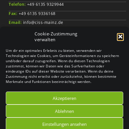
Telefon:
+49 6135 9329944
Fax:
+49 6135 9336168
Email:
info@ciss-mainz.de
Web:
www.ciss-mainz.de
Cookie-Zustimmung
verwalten
Impressum
Um dir ein optimales Erlebnis zu bieten, verwenden wir
Technologien wie Cookies, um Geräteinformationen zu speichern
und/oder darauf zuzugreifen. Wenn du diesen Technologien
Datenschutzerklärung
zustimmst, können wir Daten wie das Surfverhalten oder
eindeutige IDs auf dieser Website verarbeiten. Wenn du deine
Cookie-Richtlinie (EU)
Zustimmung nicht erteilst oder zurückziehst, können bestimmte
Merkmale und Funktionen beeinträchtigt werden.
Barrierefrei
Akzeptieren
Ablehnen
Einstellungen ansehen